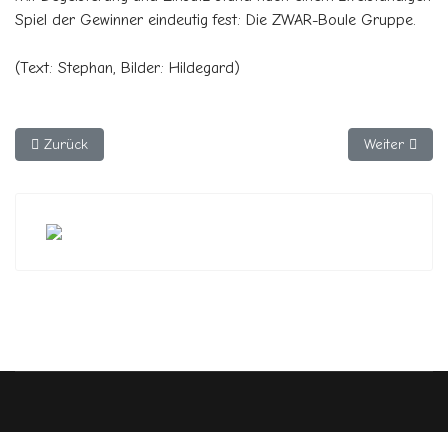
Spiel der Gewinner eindeutig fest: Die ZWAR-Boule Gruppe.
(Text: Stephan, Bilder: Hildegard)
Vorheriger Beitrag: Boule im Herbst
Nächster Beit
Zurück
Weiter