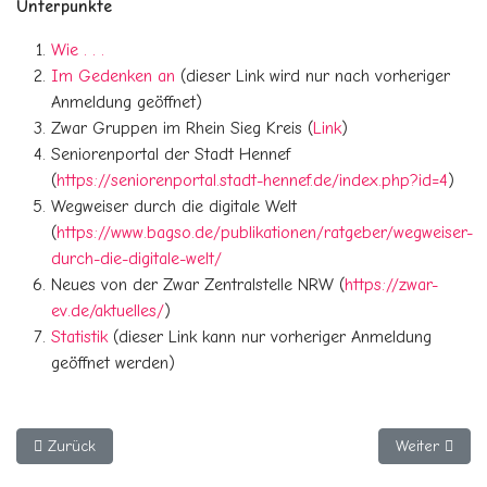
Unterpunkte
Wie . . .
Im Gedenken an
(dieser Link wird nur nach vorheriger
Anmeldung geöffnet)
Zwar Gruppen im Rhein Sieg Kreis (
Link
)
Seniorenportal der Stadt Hennef
(
https://seniorenportal.stadt-hennef.de/index.php?id=4
)
Wegweiser durch die digitale Welt
(
https://www.bagso.de/publikationen/ratgeber/wegweiser-
durch-die-digitale-welt/
Neues von der Zwar Zentralstelle NRW (
https://zwar-
ev.de/aktuelles/
)
Statistik
(dieser Link kann nur vorheriger Anmeldung
geöffnet werden)
Vorheriger Beitrag: Zwar Gruppen innerhalb des Rhein Sieg Krei
Nächster Beit
Zurück
Weiter