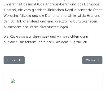
Christenheit besucht (Das Andreaskloster und das Barnabas
Kloster), die vom giechisch-türkischen Konflikt zerstörte Stadt
Worocha, Nikosia und die Demarkatationslinie, wilde Esel und
den Schildkrötenstand und eine Kreuzfahrerburg bestiegen.
Ausserdem drei Verkaufsveranstaltungen.
Die Rückreise war dann easy und wir erreichten dann
pünktlich Düsseldorf und fuhren mit dem Zug zurück.
Vorheriger Beitrag: 2025 - Wanderurlaub in der Lüneburger Heid
Nächster Bei
Zurück
Weiter